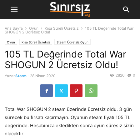
Ana Sayfa
Oyun
Kısa Süreli Ücretsiz
105 TL Değerinde Total War
SHOGUN 2 Ücretsiz Oldu!
Oyun
Kısa Süreli Ücretsiz
Steam Ücretsiz Oyun
105 TL Değerinde Total War
SHOGUN 2 Ücretsiz Oldu!
2826
0
Yazar
Storm
-
28 Nisan 2020
Total War SHOGUN 2 steam üzerinde ücretsiz oldu. 3 gün
sürecek bu fırsatı kaçırmayın. Oyunun steam fiyatı 105 TL
değerinde. Hesabınıza ekledikten sonra oyun süresiz sizin
olacaktır.