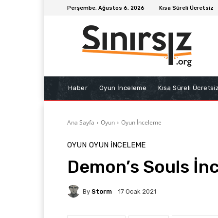
Perşembe, Ağustos 6, 2026
Kısa Süreli Ücretsiz
Haber
Oyun İnceleme
Kısa Süreli Ücretsi
Ana Sayfa
Oyun
Oyun İnceleme
OYUN
OYUN İNCELEME
Demon’s Souls İn
By
Storm
17 Ocak 2021