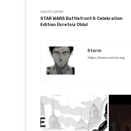
ÖNCEKI İÇERIK
STAR WARS Battlefront II: Celebration
Edition Ücretsiz Oldu!
Storm
https://www.sinirsiz.org