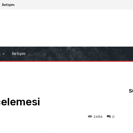
İletişim
z
İletişim
S
celemesi
2486
0