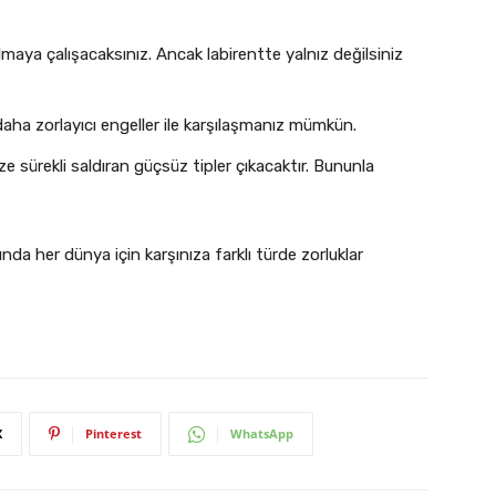
lmaya çalışacaksınız. Ancak labirentte yalnız değilsiniz
ha zorlayıcı engeller ile karşılaşmanız mümkün.
e sürekli saldıran güçsüz tipler çıkacaktır. Bununla
da her dünya için karşınıza farklı türde zorluklar
X
Pinterest
WhatsApp