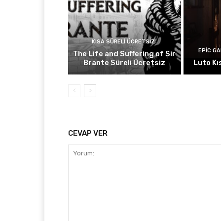
KISA SÜRELI ÜCRETSIZ
EPIC G
The Life and Suffering of Sir
Brante Süreli Ücretsiz
Luto Kı
CEVAP VER