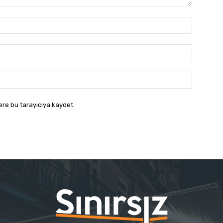
İsim:*
E-
Posta:*
Website:
ere bu tarayıcıya kaydet.