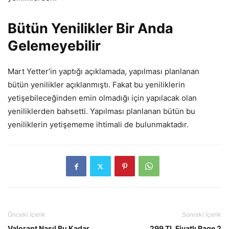
Bütün Yenilikler Bir Anda
Gelemeyebilir
Mart Yetter’in yaptığı açıklamada, yapılması planlanan
bütün yenilikler açıklanmıştı. Fakat bu yeniliklerin
yetişebileceğinden emin olmadığı için yapılacak olan
yeniliklerden bahsetti. Yapılması planlanan bütün bu
yeniliklerin yetişememe ihtimali de bulunmaktadır.
Önceki İçerik
Sonraki İçerik
Valorant Nasıl Bu Kadar
299 TL Fiyatlı Rage 2