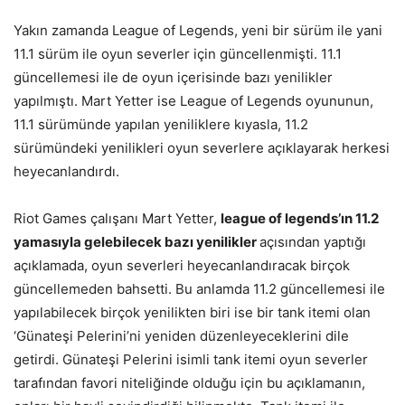
Yakın zamanda League of Legends, yeni bir sürüm ile yani
11.1 sürüm ile oyun severler için güncellenmişti. 11.1
güncellemesi ile de oyun içerisinde bazı yenilikler
yapılmıştı. Mart Yetter ise League of Legends oyununun,
11.1 sürümünde yapılan yeniliklere kıyasla, 11.2
sürümündeki yenilikleri oyun severlere açıklayarak herkesi
heyecanlandırdı.
Riot Games çalışanı Mart Yetter,
league of legends’ın 11.2
yamasıyla gelebilecek bazı yenilikler
açısından yaptığı
açıklamada, oyun severleri heyecanlandıracak birçok
güncellemeden bahsetti. Bu anlamda 11.2 güncellemesi ile
yapılabilecek birçok yenilikten biri ise bir tank itemi olan
‘Günateşi Pelerini’ni yeniden düzenleyeceklerini dile
getirdi. Günateşi Pelerini isimli tank itemi oyun severler
tarafından favori niteliğinde olduğu için bu açıklamanın,