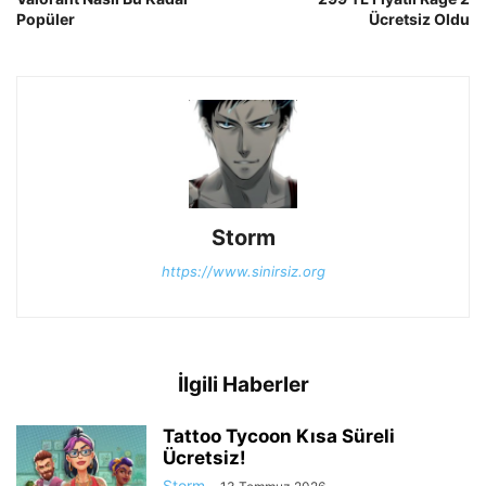
Popüler
Ücretsiz Oldu
Storm
https://www.sinirsiz.org
İlgili Haberler
Tattoo Tycoon Kısa Süreli
Ücretsiz!
Storm
-