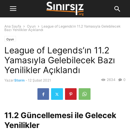
Ana Sayfa
Oyun
League of Legends’ın 11.2 Yamasıyla Gelebilecek
Bazı Yenilikler Açıklandı
Oyun
League of Legends’ın 11.2
Yamasıyla Gelebilecek Bazı
Yenilikler Açıklandı
2634
0
Yazar
Storm
-
12 Şubat 2021
11.2 Güncellemesi ile Gelecek
Yenilikler