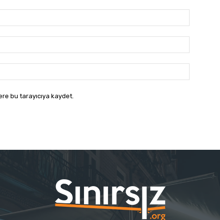
İsim:*
E-
Posta:*
Website:
ere bu tarayıcıya kaydet.