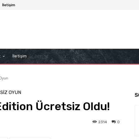
İletişim
z
İletişim
 Oyun
SIZ OYUN
S
ition Ücretsiz Oldu!
2314
0