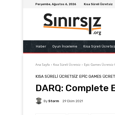
Perşembe, Ağustos 6, 2026
Kısa Süreli Ücretsiz
Haber
Oyun İnceleme
Kısa Süreli Ücretsi
Ana Sayfa
Kısa Süreli Ücretsiz
Epic Games Ücretsiz
KISA SÜRELI ÜCRETSIZ
EPIC GAMES ÜCRET
DARQ: Complete Ed
By
Storm
29 Ekim 2021