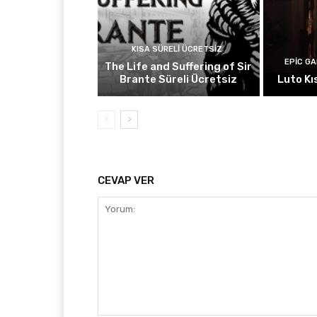
KISA SÜRELI ÜCRETSIZ
EPIC G
The Life and Suffering of Sir
Brante Süreli Ücretsiz
Luto Kı
CEVAP VER