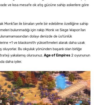
 piyade ve kısa mesafe ok atış gücüne sahip askerlere göre
k Monk’ları ile binaları yerle bir edebilme özelliğine sahip
leri bulunmadığı için rakip Monk ve Siege Wapon’ları
 bulunamamasından dolayı denizde de üstünlük
lerine +1 ve blacksmith yükseltmeleri alarak daha uzak
luyorlar. Bu okçuluk yönünden başarılı olan birliğe
trateji yakalamış olursunuz.
Age of Empires
2 oyununun
a daha iyiler.