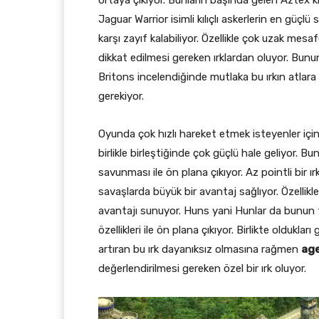
ortaya çıkıyor. Bunların başında gelen Aztex kıl
Jaguar Warrior isimli kılıçlı askerlerin en güçlü 
karşı zayıf kalabiliyor. Özellikle çok uzak mesa
dikkat edilmesi gereken ırklardan oluyor. Bunu
Britons incelendiğinde mutlaka bu ırkın atlara
gerekiyor.
Oyunda çok hızlı hareket etmek isteyenler için 
birlikle birleştiğinde çok güçlü hale geliyor. Bu
savunması ile ön plana çıkıyor. Az pointli bir ı
savaşlarda büyük bir avantaj sağlıyor. Özellikl
avantajı sunuyor. Huns yani Hunlar da bunun ta
özellikleri ile ön plana çıkıyor. Birlikte oldukl
artıran bu ırk dayanıksız olmasına rağmen
age
değerlendirilmesi gereken özel bir ırk oluyor.