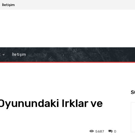
İletişim
z
İletişim
S
Oyunundaki Irklar ve
5687
0