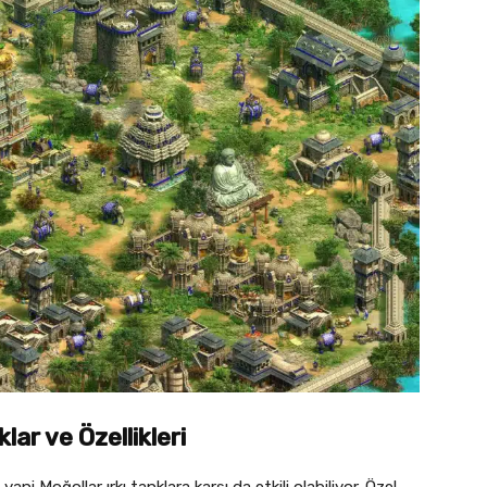
lar ve Özellikleri
 yani Moğollar ırkı tanklara karşı da etkili olabiliyor. Özel