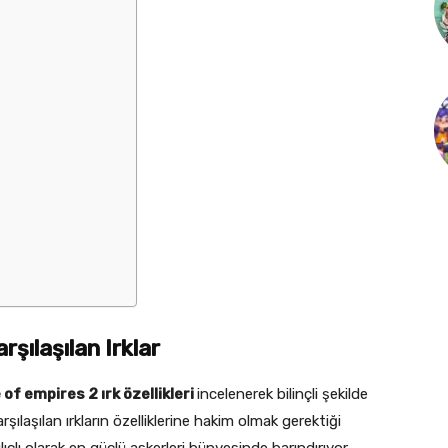
şılaşılan Irklar
 of empires 2 ırk özellikleri
incelenerek bilinçli şekilde
ılaşılan ırkların özelliklerine hakim olmak gerektiği