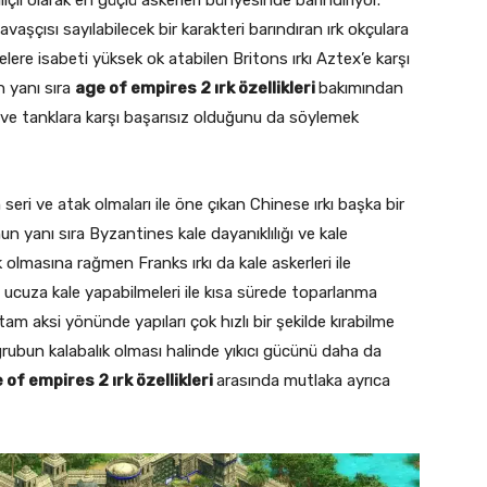
ıçlı olarak en güçlü askerleri bünyesinde barındırıyor.
savaşçısı sayılabilecek bir karakteri barındıran ırk okçulara
felere isabeti yüksek ok atabilen Britons ırkı Aztex’e karşı
n yanı sıra
age of empires 2 ırk özellikleri
bakımından
 ve tanklara karşı başarısız olduğunu da söylemek
seri ve atak olmaları ile öne çıkan Chinese ırkı başka bir
nun yanı sıra Byzantines kale dayanıklılığı ve kale
rk olmasına rağmen Franks ırkı da kale askerleri ile
e ucuza kale yapabilmeleri ile kısa sürede toparlanma
m aksi yönünde yapıları çok hızlı bir şekilde kırabilme
arı grubun kalabalık olması halinde yıkıcı gücünü daha da
 of empires 2 ırk özellikleri
arasında mutlaka ayrıca