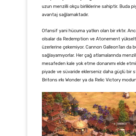
uzun menzilli okçu birliklerine sahiptir. Buda
avantaj sağlamaktadır.
Ofansif yani hücuma yatkın olan bir ırktır. Anca
olsalar da Redemption ve Atonement yükseltme
üzerlerine çekemiyor. Cannon Galleon’ları da
sağlayamıyorlar. Her çağ atlamalarında menzil
mesafeden kale yok etme donanımı elde etmiş o
piyade ve süvaride eklerseniz daha güçlü bir s
Britons ırkı Wonder ya da Relic Victory modund