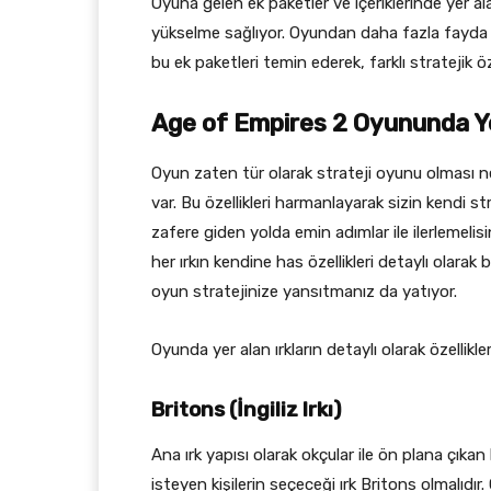
Oyuna gelen ek paketler ve içeriklerinde yer alan 
yükselme sağlıyor. Oyundan daha fazla fayda s
bu ek paketleri temin ederek, farklı stratejik özel
Age of Empires 2 Oyununda Yer 
Oyun zaten tür olarak strateji oyunu olması ned
var. Bu özellikleri harmanlayarak sizin kendi str
zafere giden yolda emin adımlar ile ilerlemelisi
her ırkın kendine has özellikleri detaylı olara
oyun stratejinize yansıtmanız da yatıyor.
Oyunda yer alan ırkların detaylı olarak özellikl
Britons (İngiliz Irkı)
Ana ırk yapısı olarak okçular ile ön plana çıkan 
isteyen kişilerin seçeceği ırk Britons olmalıdı