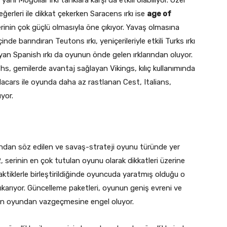
eğerleri ile dikkat çekerken Saracens ırkı ise
age of
erinin çok güçlü olmasıyla öne çıkıyor. Yavaş olmasına
de barındıran Teutons ırkı, yeniçerileriyle etkili Turks ırkı
şıyan Spanish ırkı da oyunun önde gelen ırklarından oluyor.
ths, gemilerde avantaj sağlayan Vikings, kılıç kullanımında
Macars ile oyunda daha az rastlanan Cest, Italians,
ıyor.
ından söz edilen ve savaş-strateji oyunu türünde yer
, serinin en çok tutulan oyunu olarak dikkatleri üzerine
taktiklerle birleştirildiğinde oyuncuda yaratmış olduğu o
karıyor. Güncelleme paketleri, oyunun geniş evreni ve
unun oyundan vazgeçmesine engel oluyor.