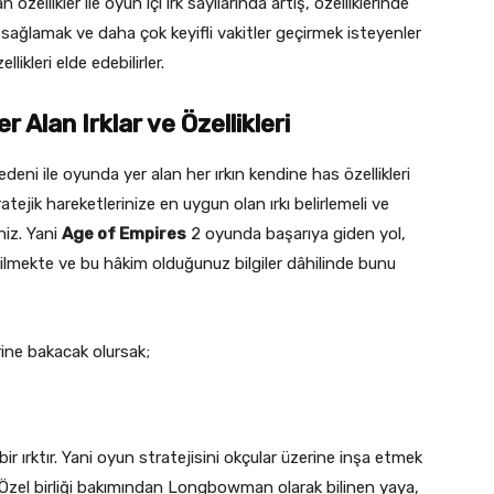
özellikler ile oyun içi ırk sayılarında artış, özelliklerinde
ağlamak ve daha çok keyifli vakitler geçirmek isteyenler
likleri elde edebilirler.
Alan Irklar ve Özellikleri
eni ile oyunda yer alan her ırkın kendine has özellikleri
atejik hareketlerinize en uygun olan ırkı belirlemeli ve
niz. Yani
Age of Empires
2 oyunda başarıya giden yol,
k bilmekte ve bu hâkim olduğunuz bilgiler dâhilinde bunu
erine bakacak olursak;
bir ırktır. Yani oyun stratejisini okçular üzerine inşa etmek
r. Özel birliği bakımından Longbowman olarak bilinen yaya,