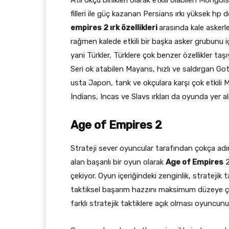
filleri ile güç kazanan Persians ırkı yüksek hp d
empires 2 ırk özellikleri
arasında kale askerl
rağmen kalede etkili bir başka asker grubunu için
yani Türkler, Türklere çok benzer özellikler ta
Seri ok atabilen Mayans, hızlı ve saldırgan Go
usta Japon, tank ve okçulara karşı çok etkili 
Indians, Incas ve Slavs ırkları da oyunda yer al
Age of Empires 2
Strateji sever oyuncular tarafından çokça ad
alan başarılı bir oyun olarak
Age of Empires
2
çekiyor. Oyun içeriğindeki zenginlik, stratejik 
taktiksel başarım hazzını maksimum düzeye çı
farklı stratejik taktiklere açık olması oyunc