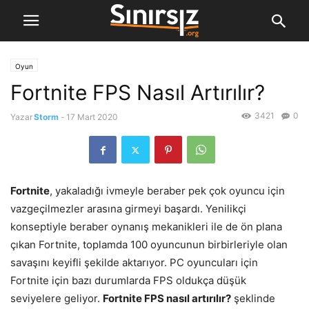
Oyun
Fortnite FPS Nasıl Artırılır?
3421
0
Yazar
Storm
-
17 Mart 2020
Fortnite
, yakaladığı ivmeyle beraber pek çok oyuncu için
vazgeçilmezler arasına girmeyi başardı. Yenilikçi
konseptiyle beraber oynanış mekanikleri ile de ön plana
çıkan Fortnite, toplamda 100 oyuncunun birbirleriyle olan
savaşını keyifli şekilde aktarıyor. PC oyuncuları için
Fortnite için bazı durumlarda FPS oldukça düşük
seviyelere geliyor.
Fortnite FPS nasıl artırılır?
şeklinde