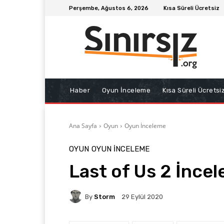
Perşembe, Ağustos 6, 2026
Kısa Süreli Ücretsiz
Haber
Oyun İnceleme
Kısa Süreli Ücretsi
Ana Sayfa
Oyun
Oyun İnceleme
OYUN
OYUN İNCELEME
Last of Us 2 İnce
By
Storm
29 Eylül 2020