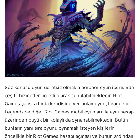
Söz konusu oyun ücretsiz olmakla beraber oyun içerisinde
çeşitli hizmetler ücretli olarak sunulabilmektedir. Riot
Games çatısı altında kendisine yer bulan oyun, League of
Legends ve diğer Riot Games mobil oyunları ile aynı hesap
üzerinden büyük bir kolaylıkla oynanabilmektedir. Bütün
bunların yanı sıra oyunu oynamak isteyen kişilerin
öncelikle bir Riot Games hesabı açması ve bunun ardından