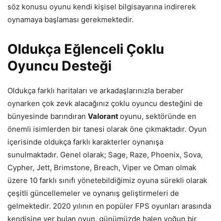
söz konusu oyunu kendi kişisel bilgisayarına indirerek
oynamaya başlaması gerekmektedir.
Oldukça Eğlenceli Çoklu
Oyuncu Desteği
Oldukça farklı haritaları ve arkadaşlarınızla beraber
oynarken çok zevk alacağınız çoklu oyuncu desteğini de
bünyesinde barındıran
Valorant
oyunu, sektöründe en
önemli isimlerden bir tanesi olarak öne çıkmaktadır. Oyun
içerisinde oldukça farklı karakterler oynanışa
sunulmaktadır. Genel olarak; Sage, Raze, Phoenix, Sova,
Cypher, Jett, Brimstone, Breach, Viper ve Oman olmak
üzere 10 farklı sınıfı yönetebildiğimiz oyuna sürekli olarak
çeşitli güncellemeler ve oynanış geliştirmeleri de
gelmektedir. 2020 yılının en popüler FPS oyunları arasında
kendisine yer bulan oyun, günümüzde halen yoğun bir