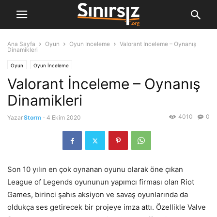
Ana Sayfa
Oyun
Oyun İnceleme
Valorant İnceleme – Oynanış
Dinamikleri
Oyun
Oyun İnceleme
Valorant İnceleme – Oynanış
Dinamikleri
4010
0
Yazar
Storm
-
4 Ekim 2020
Son 10 yılın en çok oynanan oyunu olarak öne çıkan
League of Legends oyununun yapımcı firması olan Riot
Games, birinci şahıs aksiyon ve savaş oyunlarında da
oldukça ses getirecek bir projeye imza attı. Özellikle Valve