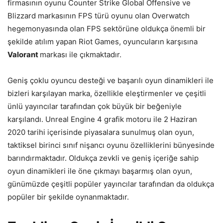
firmasının oyunu Counter Strike Global Offensive ve
Blizzard markasının FPS türü oyunu olan Overwatch
hegemonyasında olan FPS sektörüne oldukça önemli bir
şekilde atılım yapan Riot Games, oyuncuların karşısına
Valorant
markası ile çıkmaktadır.
Geniş çoklu oyuncu desteği ve başarılı oyun dinamikleri ile
bizleri karşılayan marka, özellikle eleştirmenler ve çeşitli
ünlü yayıncılar tarafından çok büyük bir beğeniyle
karşılandı. Unreal Engine 4 grafik motoru ile 2 Haziran
2020 tarihi içerisinde piyasalara sunulmuş olan oyun,
taktiksel birinci sınıf nişancı oyunu özelliklerini bünyesinde
barındırmaktadır. Oldukça zevkli ve geniş içeriğe sahip
oyun dinamikleri ile öne çıkmayı başarmış olan oyun,
günümüzde çeşitli popüler yayıncılar tarafından da oldukça
popüler bir şekilde oynanmaktadır.