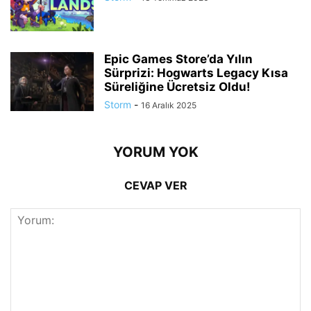
Epic Games Store’da Yılın
Sürprizi: Hogwarts Legacy Kısa
Süreliğine Ücretsiz Oldu!
Storm
-
16 Aralık 2025
YORUM YOK
CEVAP VER