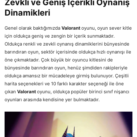
Zevkli ve Geniş İçerikli Oynanış
Dinamikleri
Genel olarak baktığımızda
Valorant
oyunu, oyun sever kitle
için oldukça geniş ve zengin bir içerik sunmaktadır.
Oldukça renkli ve zevkli oynanış dinamiklerini bünyesinde
barındıran oyun, sektör içerisinde oldukça hızlı oynanışı ile
öne çıkmaktadır. Çok büyük bir oyuncu kitlesini de
bünyesinde barındıran oyun, henüz şimdiden rakipleriyle
oldukça amansız bir mücadeleye girmiş bulunuyor. Çeşitli
harita seçenekleri ve 10 farklı karakter seçeneği ile öne
çıkan
Valorant
oyunu, oldukça popüler birinci sınıf nişancı
oyunları arasında kendisine yer bulmaktadır.