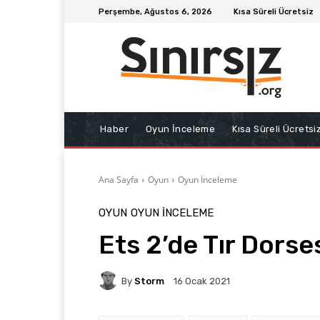
Perşembe, Ağustos 6, 2026
Kısa Süreli Ücretsiz
Haber
Oyun İnceleme
Kısa Süreli Ücretsi
Ana Sayfa
Oyun
Oyun İnceleme
OYUN
OYUN İNCELEME
Ets 2’de Tır Dorses
By
Storm
16 Ocak 2021