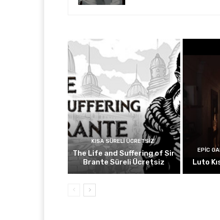
KISA SÜRELI ÜCRETSIZ
EPIC G
The Life and Suffering of Sir
Brante Süreli Ücretsiz
Luto Kı