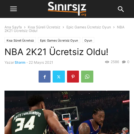
Ana Sayfa
Kısa Süreli Ücretsiz
Epic Games Ücretsiz Oyun
NBA
2K21 Ücretsiz Oldu!
Kısa Süreli Ücretsiz
Epic Games Ücretsiz Oyun
Oyun
NBA 2K21 Ücretsiz Oldu!
2586
0
Yazar
Storm
-
22 Mayıs 2021