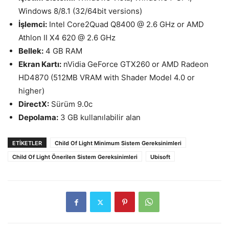
Windows 8/8.1 (32/64bit versions)
İşlemci:
Intel Core2Quad Q8400 @ 2.6 GHz or AMD
Athlon II X4 620 @ 2.6 GHz
Bellek:
4 GB RAM
Ekran Kartı:
nVidia GeForce GTX260 or AMD Radeon
HD4870 (512MB VRAM with Shader Model 4.0 or
higher)
DirectX:
Sürüm 9.0c
Depolama:
3 GB kullanılabilir alan
ETIKETLER
Child Of Light Minimum Sistem Gereksinimleri
Child Of Light Önerilen Sistem Gereksinimleri
Ubisoft