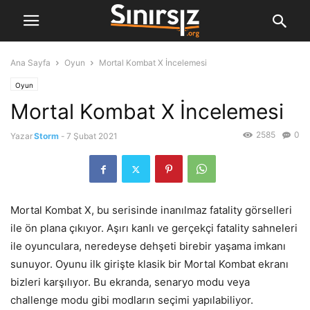
Ana Sayfa
Oyun
Mortal Kombat X İncelemesi
Oyun
Mortal Kombat X İncelemesi
2585
0
Yazar
Storm
-
7 Şubat 2021
Mortal Kombat X, bu serisinde inanılmaz fatality görselleri
ile ön plana çıkıyor. Aşırı kanlı ve gerçekçi fatality sahneleri
ile oyunculara, neredeyse dehşeti birebir yaşama imkanı
sunuyor. Oyunu ilk girişte klasik bir Mortal Kombat ekranı
bizleri karşılıyor. Bu ekranda, senaryo modu veya
challenge modu gibi modların seçimi yapılabiliyor.