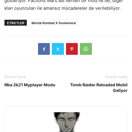
gösteriyor. Factions Wars adı verilen bir mod ile de, diğer
klan oyuncuları ile amansız mücadeleler de verilebiliyor.
ETIKETLER
Mortal Kombat X İncelemesi
Önceki İçerik
Sonraki İçerik
Nba 2k21 Myplayer Modu
Tomb Raider Reloaded Mobil
Geliyor