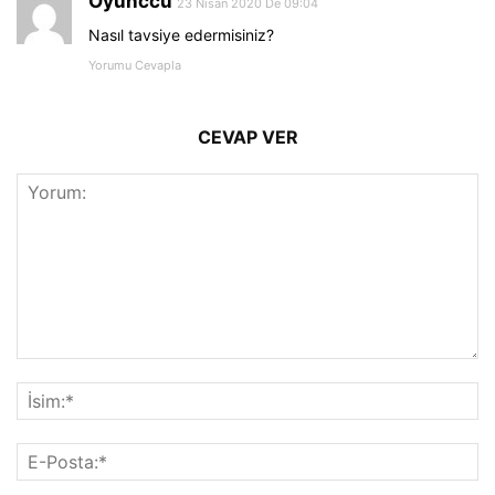
Oyunccu
23 Nisan 2020 De 09:04
Nasıl tavsiye edermisiniz?
Yorumu Cevapla
CEVAP VER