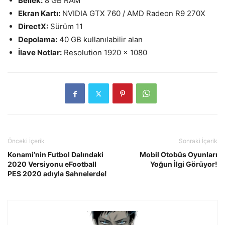
Bellek:
8 GB RAM
Ekran Kartı:
NVIDIA GTX 760 / AMD Radeon R9 270X
DirectX:
Sürüm 11
Depolama:
40 GB kullanılabilir alan
İlave Notlar:
Resolution 1920 x 1080
Önceki İçerik
Sonraki İçerik
Konami’nin Futbol Dalındaki
Mobil Otobüs Oyunları
2020 Versiyonu eFootball
Yoğun İlgi Görüyor!
PES 2020 adıyla Sahnelerde!